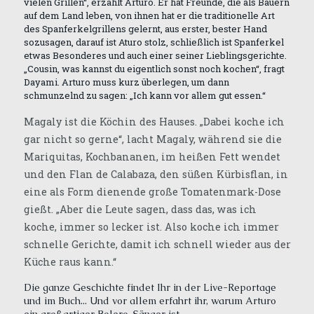
vielen Grillen“, erzählt Arturo. Er hat Freunde, die als Bauern
auf dem Land leben, von ihnen hat er die traditionelle Art
des Spanferkelgrillens gelernt, aus erster, bester Hand
sozusagen, darauf ist Aturo stolz, schließlich ist Spanferkel
etwas Besonderes und auch einer seiner Lieblingsgerichte.
„Cousin, was kannst du eigentlich sonst noch kochen“, fragt
Dayami. Arturo muss kurz überlegen, um dann
schmunzelnd zu sagen: „Ich kann vor allem gut essen.“
Magaly ist die Köchin des Hauses. „Dabei koche ich
gar nicht so gerne“, lacht Magaly, während sie die
Mariquitas, Kochbananen, im heißen Fett wendet
und den Flan de Calabaza, den süßen Kürbisflan, in
eine als Form dienende große Tomatenmark-Dose
gießt. „Aber die Leute sagen, dass das, was ich
koche, immer so lecker ist. Also koche ich immer
schnelle Gerichte, damit ich schnell wieder aus der
Küche raus kann.“
Die ganze Geschichte findet Ihr in der Live-Reportage
und im Buch... Und vor allem erfahrt ihr, warum Arturo