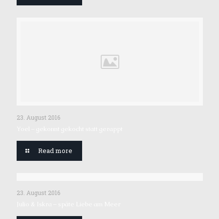
23. August 2016
Yoel – gekonnt gekocht statt gerappt
Read more
23. August 2016
Julio & Iskra – späte Liebe am Meer